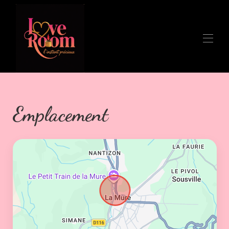
Accueil
Vue d'ensemble
Plan
Emplacement
Galerie
Tarifs
Disponibilités
Avis
Contact