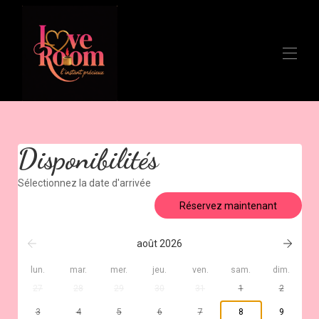
Accueil
Vue d'ensemble
Plan
Disponibilités
Galerie
Tarifs
Sélectionnez la date d'arrivée
Disponibilités
Réservez maintenant
Avis
Contact
août 2026
lun.
mar.
mer.
jeu.
ven.
sam.
dim.
27
28
29
30
31
1
2
3
4
5
6
7
8
9